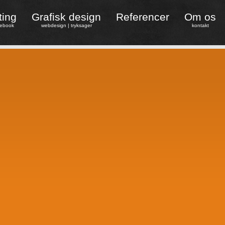
ting
Grafisk design
Referencer
Om os
cebook
webdesign
|
tryksager
kontakt