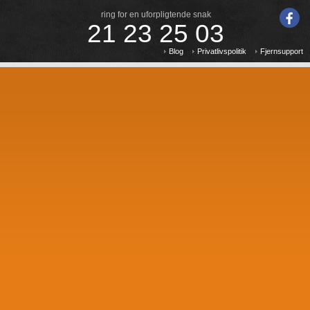
ring for en uforpligtende snak
21 23 25 03
Blog
Privatlivspolitik
Fjernsupport