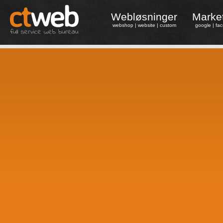
Webløsninger
Marke
webshop
|
website
|
custom
google
|
fa