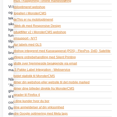
Kursus / Rådgivning i online markedsføring
Mobiloptimeret webshop
Fotogalleri i MonsterCMS
RateThis er nu mobiloptimeret
CTWeb.dk med Responsive Design
Produktfilter v2 i MonsterCMS webshop
Fjernsupport - NYT
Retur labels med GLS
Webshop integreret med Kasseapperat (POS) - FlexPos, DdD, Satellite
Hurtigere ordrebehandling med Silent Printing
Statistik over hjemmeside besøgende via email
GLS Pakke Label Integration - Webservice
Udvidet statistik til MonsterCMS
Optimer din webshop eller website til det mobile marked
Optimer dine billeder direkte fra MonsterCMS
Opgrader til Firefox 4
Vis dine kunder hvor du bor
Online anmeldelser af din virksomhed
Bedre Google optimering med Meta tags