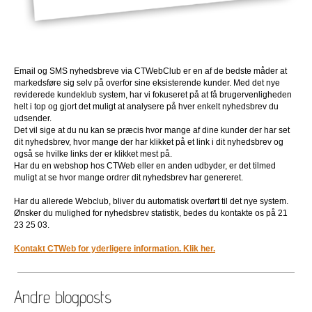
Email og SMS nyhedsbreve via CTWebClub er en af de bedste måder at
markedsføre sig selv på overfor sine eksisterende kunder. Med det nye
reviderede kundeklub system, har vi fokuseret på at få brugervenligheden
helt i top og gjort det muligt at analysere på hver enkelt nyhedsbrev du
udsender.
Det vil sige at du nu kan se præcis hvor mange af dine kunder der har set
dit nyhedsbrev, hvor mange der har klikket på et link i dit nyhedsbrev og
også se hvilke links der er klikket mest på.
Har du en webshop hos CTWeb eller en anden udbyder, er det tilmed
muligt at se hvor mange ordrer dit nyhedsbrev har genereret.
Har du allerede Webclub, bliver du automatisk overført til det nye system.
Ønsker du mulighed for nyhedsbrev statistik, bedes du kontakte os på 21
23 25 03.
Kontakt CTWeb for yderligere information. Klik her.
Andre blogposts