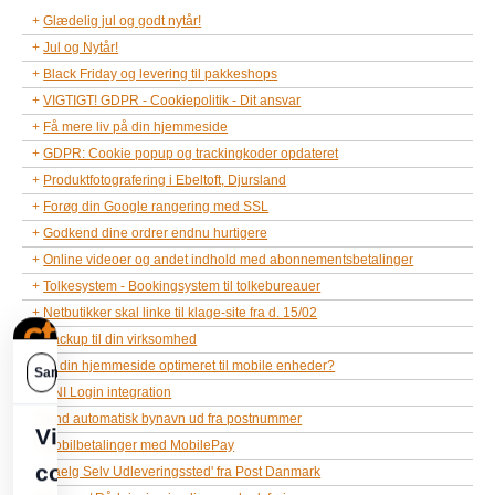
Glædelig jul og godt nytår!
Jul og Nytår!
Black Friday og levering til pakkeshops
VIGTIGT! GDPR - Cookiepolitik - Dit ansvar
Få mere liv på din hjemmeside
GDPR: Cookie popup og trackingkoder opdateret
Produktfotografering i Ebeltoft, Djursland
Forøg din Google rangering med SSL
Godkend dine ordrer endnu hurtigere
Online videoer og andet indhold med abonnementsbetalinger
Tolkesystem - Bookingsystem til tolkebureauer
Netbutikker skal linke til klage-site fra d. 15/02
Backup til din virksomhed
Er din hjemmeside optimeret til mobile enheder?
UNI Login integration
Find automatisk bynavn ud fra postnummer
Mobilbetalinger med MobilePay
'Vaelg Selv Udleveringssted' fra Post Danmark