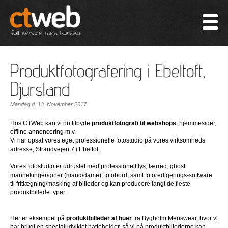
Produktfotografering i Ebeltoft,
Djursland
Mandag d. 13. November 2017
Hos CTWeb kan vi nu tilbyde
produktfotografi til webshops
, hjemmesider,
offline annoncering m.v.
Vi har opsat vores eget professionelle fotostudio på vores virksomheds
adresse, Strandvejen 7 i Ebeltoft.
Vores fotostudio er udrustet med professionelt lys, lærred, ghost
mannekinger/giner (mand/dame), fotobord, samt fotoredigerings-software
til fritlægning/masking af billeder og kan producere langt de fleste
produktbillede typer.
Her er eksempel på
produktbilleder af huer
fra Bygholm Menswear, hvor vi
har brugt en specialudviklet hatteholder, så vi på produktbillederne kan