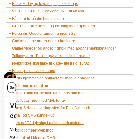
Black Friday og levering til pakkeshops
VIGTIGT! GDPR - Cookiepolitik - Dit ansvar
Få mere liv på din hjemmeside
GDPR: Cookie popup og trackingkoder opdateret
Forøg din Google rangering med SSL
Godkend dine ordrer endnu hurtigere
Online videoer og andet indhold med abonnementsbetalinger
Tolkesystem - Bookingsystem til tolkebureauer
Netbutikker skal linke til klage-site fra d. 15/02
Backup til din virksomhed
Er din hjemmeside optimeret til mobile enheder?
UNI Login integration
Find automatisk bynavn ud fra postnummer
Mobilbetalinger med MobilePay
'Vaelg Selv Udleveringssted' fra Post Danmark
Email og SMS kundeklub
Kursus / Rådgivning i online markedsføring
Mobiloptimeret webshop
Fotogalleri i MonsterCMS