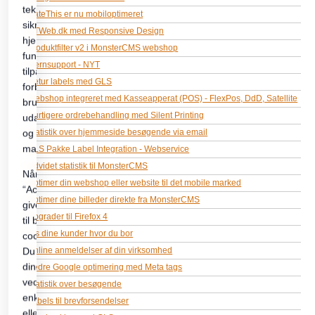
RateThis er nu mobiloptimeret
CTWeb.dk med Responsive Design
Produktfilter v2 i MonsterCMS webshop
Fjernsupport - NYT
Retur labels med GLS
Webshop integreret med Kasseapperat (POS) - FlexPos, DdD, Satellite
Hurtigere ordrebehandling med Silent Printing
Statistik over hjemmeside besøgende via email
GLS Pakke Label Integration - Webservice
Udvidet statistik til MonsterCMS
Optimer din webshop eller website til det mobile marked
Optimer dine billeder direkte fra MonsterCMS
Opgrader til Firefox 4
Vis dine kunder hvor du bor
Online anmeldelser af din virksomhed
Bedre Google optimering med Meta tags
Statistik over besøgende
Labels til brevforsendelser