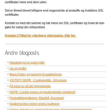
certifikater mere end dem uden.
Det er tilmed blevet billigere end nogensinde at anskaffe og installere SSL
certifikater.
Kontakt os med det samme og hør mere om SSL certifkater og hvad de kan
gøre for netop din virksomhed.
Kontakt CTWeb for yderligere information. Klik her.
Andre blogposts
Glædelig jul og godt nytår!
Jul og Nytår!
Black Friday og levering til pakkeshops
VIGTIGT! GDPR - Cookiepolitik - Dit ansvar
Få mere liv på din hjemmeside
GDPR: Cookie popup og trackingkoder opdateret
Produktfotografering i Ebeltoft, Djursland
Godkend dine ordrer endnu hurtigere
Online videoer og andet indhold med abonnementsbetalinger