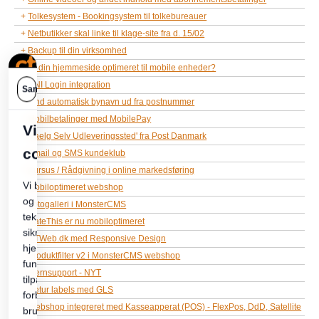
Tolkesystem - Bookingsystem til tolkebureauer
Netbutikker skal linke til klage-site fra d. 15/02
Backup til din virksomhed
Er din hjemmeside optimeret til mobile enheder?
UNI Login integration
Find automatisk bynavn ud fra postnummer
Mobilbetalinger med MobilePay
'Vaelg Selv Udleveringssted' fra Post Danmark
Email og SMS kundeklub
Kursus / Rådgivning i online markedsføring
Mobiloptimeret webshop
Fotogalleri i MonsterCMS
RateThis er nu mobiloptimeret
CTWeb.dk med Responsive Design
Produktfilter v2 i MonsterCMS webshop
Fjernsupport - NYT
Retur labels med GLS
Webshop integreret med Kasseapperat (POS) - FlexPos, DdD, Satellite